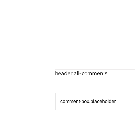
健康診断の目的や受診方法
header.all-comments
健康診断は、 生活習慣病などの
早期発見・予防を目的に、血液検
査、尿検査、血圧、胸部X線など
comment-box.placeholder
で体の状態をチェックする定期的
な点検 です。 40〜74歳の国民
健康保険加入者は「特定健診」が
利用でき、名古屋市など各自治体