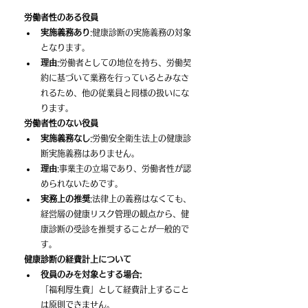
労働者性のある役員
実施義務あり
:健康診断の実施義務の対象
となります。﻿
理由
:労働者としての地位を持ち、労働契
約に基づいて業務を行っているとみなさ
れるため、他の従業員と同様の扱いにな
ります。﻿
労働者性のない役員
実施義務なし
:労働安全衛生法上の健康診
断実施義務はありません。﻿
理由
:事業主の立場であり、労働者性が認
められないためです。﻿
実務上の推奨
:法律上の義務はなくても、
経営層の健康リスク管理の観点から、健
康診断の受診を推奨することが一般的で
す。﻿
健康診断の経費計上について
役員のみを対象とする場合:
「福利厚生費」として経費計上すること
は原則できません。﻿